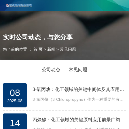
河南海源精细化工有限公司主要生产丙炔醇、丁炔二醇和3-氯丙炔，欢
迎合作咨询！
联系电话：0393-2737666
实时公司动态，与您分享
您当前的位置 ： 首 页
>
新闻
>
常见问题
公司动态
常见问题
3-氯丙炔：化工领域的关键中间体及其应用前
08
3-氯丙炔（3-Chloropropyne）作为一种重要的有机
2025-08
景引关注
合成中间体，在医药、农药及材料科学领域的应用价
值再度引发行业关注。
丙炔醇：化工领域的关键原料应用前景广阔
14