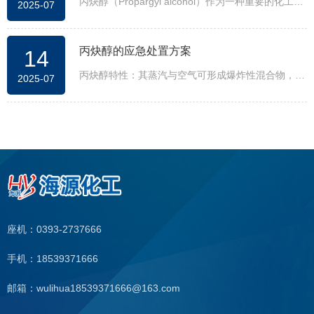
丙炔醇（Propargyl alcohol）作为一种重要的化工中
2025-07
间体，因其独特的化学性质在医药、电镀、防腐等领
域受到广泛关注。专家表示，随着工业技术的进步，
丙炔醇的应急处置方案
14
丙炔醇的市场需求有望持续增长。
丙炔醇特性：其蒸汽与空气可形成爆炸性混合物，遇
2025-07
明火、高热能引起燃烧爆炸。与氧化剂可发生反应。
受热放出辛辣的烟气。与氧化剂、五氧化二磷发生反
应。
座机：0393-2737666
手机：18539371666
邮箱：wulihua18539371666@163.com