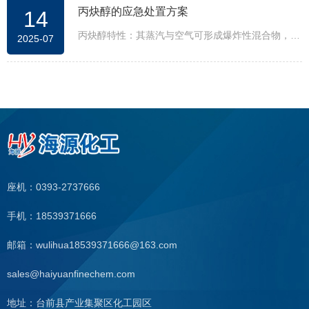
丙炔醇的应急处置方案
14
基-2-丁炔;二羟基二甲基乙炔;双羟甲基乙炔;2-丁
炔-1,4-二醇
丙炔醇特性：其蒸汽与空气可形成爆炸性混合物，遇
2025-07
明火、高热能引起燃烧爆炸。与氧化剂可发生反应。
受热放出辛辣的烟气。与氧化剂、五氧化二磷发生反
应。
座机：0393-2737666
手机：18539371666
邮箱：wulihua18539371666@163.com
sales@haiyuanfinechem.com
地址：台前县产业集聚区化工园区