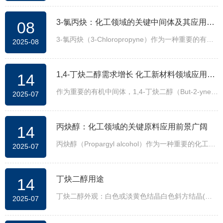
和醇类化合物。其分子结构中同时含有碳碳三键和羟
3-氯丙炔：化工领域的关键中间体及其应用前
08
基，这种独特的结构赋予了它特殊的化学性质。
3-氯丙炔（3-Chloropropyne）作为一种重要的有机
2025-08
景引关注
合成中间体，在医药、农药及材料科学领域的应用价
值再度引发行业关注。
1,4-丁炔二醇需求增长 化工新材料领域应用潜
14
作为重要的有机中间体，1,4-丁炔二醇（But-2-yne-
2025-07
力凸显
1,4-diol，简称BYD）近年来在电镀、医药、高分子
材料等领域应用广泛，市场需求稳步提升。行业分析
丙炔醇：化工领域的关键原料应用前景广阔
14
指出，随着高端制造业和绿色化学的发展，1,4-丁炔
二醇的产业价值将进一步释放。
丙炔醇（Propargyl alcohol）作为一种重要的化工中
2025-07
间体，因其独特的化学性质在医药、电镀、防腐等领
域受到广泛关注。专家表示，随着工业技术的进步，
丁炔二醇用途
14
丙炔醇的市场需求有望持续增长。
丁炔二醇外观：白色或淡黄色结晶白色斜方结晶(吸
2025-07
潮后为淡黄色)，中文别名:1,4-丁炔二醇;BOZ;2-丁
炔-1,4-二醇电镀发光剂;1，4-丁炔二醇;1,4-二羟