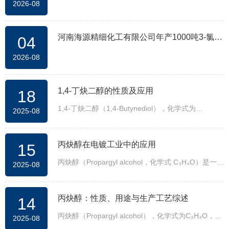
2026-08
炔技术改造产能提升项目 环境影响评价第二次
公示
河南海源精细化工有限公司年产1000吨3-氯丙
04
2026-08
炔扩建项目 环境影响评价第二次公示
1,4-丁炔二醇的性质及应用
18
1,4-丁炔二醇（1,4-Butynediol），化学式为
2025-08
C₄H₆O₂，是一种重要的有机化合物，具有炔烃和二
醇的双重官能团特性。其分子结构中包含一个碳碳三
丙炔醇在电镀工业中的应用
15
键和两个羟基，这种独特的结构赋予了它多样的化学
反应性和广泛的应用价值。
丙炔醇（Propargyl alcohol，化学式 C₃H₄O）是一种
2025-08
同时含有炔基（—C≡CH）和羟基（—OH）的有机化
合物。由于其独特的分子结构，丙炔醇在电镀工业中
丙炔醇：性质、用途与生产工艺综述
14
具有重要的应用价值，主要作为光亮剂、整平剂和辅
助添加剂，能够显著改善镀层的质量，提高金属镀层
丙炔醇（Propargyl alcohol），化学式为C₃H₄O，系
2025-08
的均匀性、光泽度和耐腐蚀性。
统命名为2-丙炔-1-醇，是一种含有炔基和羟基的不饱