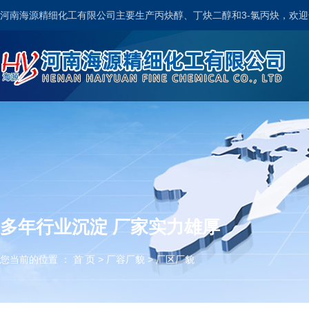
河南海源精细化工有限公司主要生产丙炔醇、丁炔二醇和3-氯丙炔，欢
多年行业沉淀 厂家实力雄厚
您当前的位置 ： 首 页
>
厂容厂貌
>
厂区厂貌