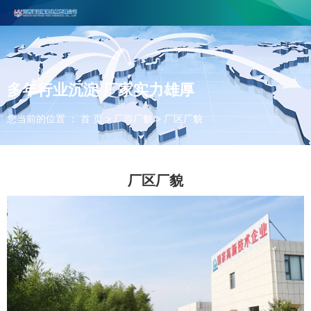
河南海源精细化工有限公司主要生产丙炔醇、丁炔二醇和3-氯丙炔，欢
迎合作咨询！
联系电话：0393-2737666
多年行业沉淀 厂家实力雄厚
您当前的位置 ： 首 页
>
厂容厂貌
>
厂区厂貌
厂区厂貌