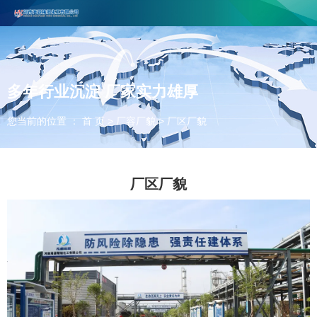
河南海源精细化工有限公司主要生产丙炔醇、丁炔二醇和3-氯丙炔，欢
迎合作咨询！
联系电话：0393-2737666
多年行业沉淀 厂家实力雄厚
您当前的位置 ： 首 页
>
厂容厂貌
>
厂区厂貌
厂区厂貌